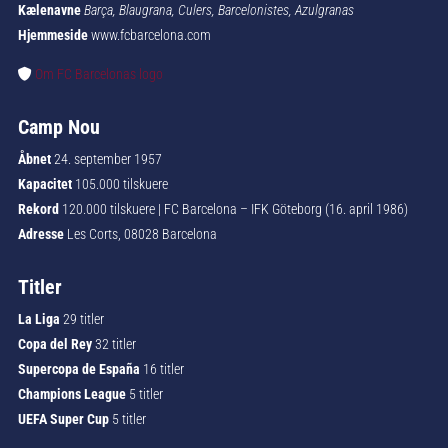
Kælenavne
Barça, Blaugrana, Culers, Barcelonistes, Azulgranas
Hjemmeside
www.fcbarcelona.com
Om FC Barcelonas logo
Camp Nou
Åbnet
24. september 1957
Kapacitet
105.000 tilskuere
Rekord
120.000 tilskuere | FC Barcelona – IFK Göteborg (16. april 1986)
Adresse
Les Corts, 08028 Barcelona
Titler
La Liga
29 titler
Copa del Rey
32 titler
Supercopa de España
16 titler
Champions League
5 titler
UEFA Super Cup
5 titler